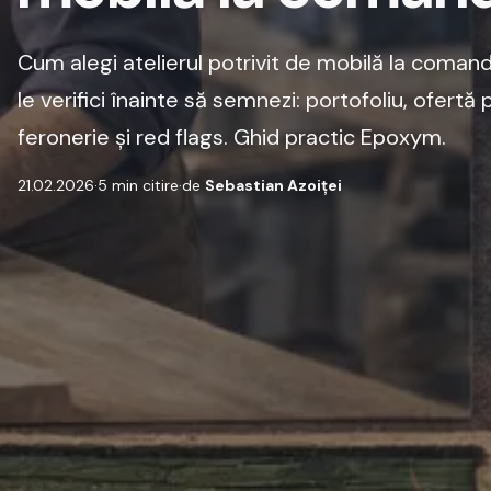
Cum alegi atelierul potrivit de mobilă la comand
le verifici înainte să semnezi: portofoliu, ofertă
feronerie și red flags. Ghid practic Epoxym.
21.02.2026
·
5 min citire
·
de
Sebastian Azoiței