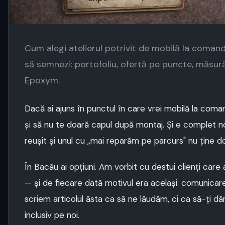
Cum alegi atelierul potrivit de mobilă la comandă
să semnezi: portofoliu, ofertă pe puncte, măsurăt
Epoxym.
Dacă ai ajuns în punctul în care vrei mobilă la coman
și să nu te doară capul după montaj. Și e complet n
reușit și unul cu „mai reparăm pe parcurs" nu ține doa
În Bacău ai opțiuni. Am vorbit cu destui clienți care 
— și de fiecare dată motivul era același: comunicare
scriem articolul ăsta ca să ne lăudăm, ci ca să-ți dăm
inclusiv pe noi.