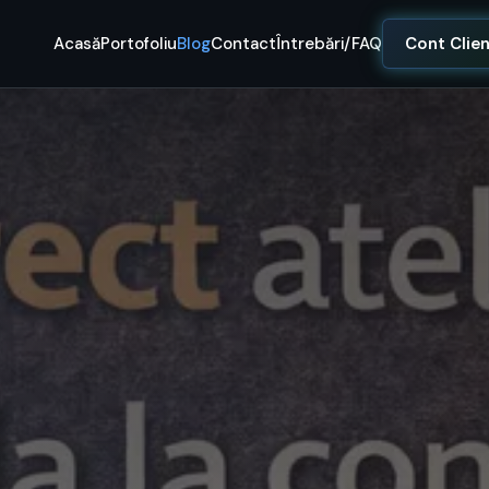
Acasă
Portofoliu
Blog
Contact
Întrebări/FAQ
Cont Clie