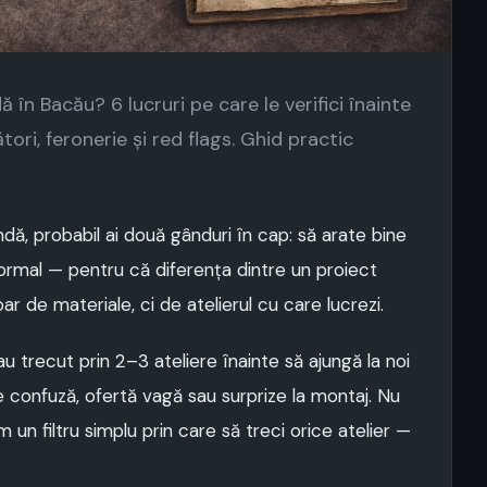
 în Bacău? 6 lucruri pe care le verifici înainte
ori, feronerie și red flags. Ghid practic
dă, probabil ai două gânduri în cap: să arate bine
ormal — pentru că diferența dintre un proiect
r de materiale, ci de atelierul cu care lucrezi.
au trecut prin 2–3 ateliere înainte să ajungă la noi
 confuză, ofertă vagă sau surprize la montaj. Nu
 un filtru simplu prin care să treci orice atelier —