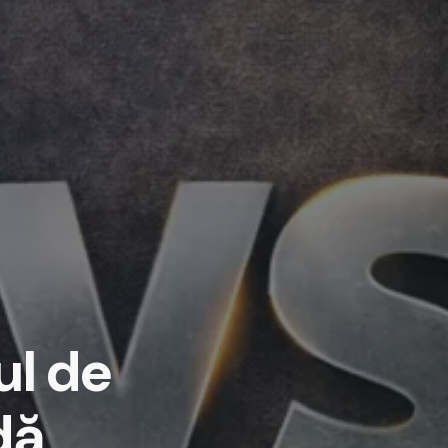
ul de
dă