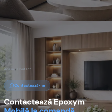
Acasă
/
Contact
Contactează-ne
Contactează Epoxym
Mobilă la comandă