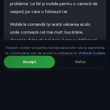
probleme. La fel și mobila pentru o cameră de
oaspeți pe care o folosești rar.
Mobila la comandă își arată valoarea acolo
unde contează cel mai mult: bucătărie,
dressing, dulap de hol, baie, living cu bibliotecă
— spațiile pe care le folosești zilnic și unde
Folosim cookie-uri pentru funcționarea site-ului și experiența
ta. Continuând, ești de acord cu utilizarea lor.
Politică Cookies
fiecare centimetru contează.
Accept
Refuz
Concluzie
Nu e vorba de „comanda e mai bună, seria e
mai proastă". E vorba de ce ai nevoie și unde