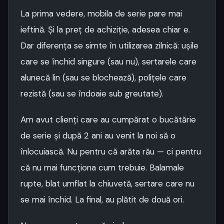
La prima vedere, mobila de serie pare mai
ieftină. Și la preț de achiziție, adesea chiar e.
Dar diferența se simte în utilizarea zilnică: ușile
care se închid singure (sau nu), sertarele care
alunecă lin (sau se blochează), polițele care
rezistă (sau se îndoaie sub greutate).
Am avut clienți care au cumpărat o bucătărie
de serie și după 2 ani au venit la noi să o
înlocuiască. Nu pentru că arăta rău — ci pentru
că nu mai funcționa cum trebuie. Balamale
rupte, blat umflat la chiuvetă, sertare care nu
se mai închid. La final, au plătit de două ori.